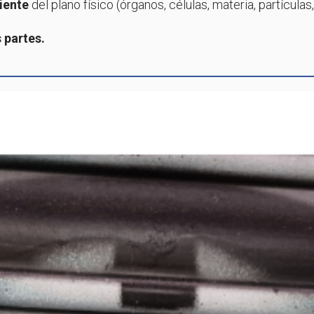
iente
del plano físico (órganos, células, materia, partículas, 
 partes.