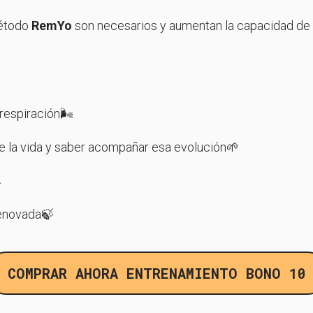
método
RemYo
son necesarios y aumentan la capacidad de n
espiración🌬️
e la vida y saber acompañar esa evolución🌱

renovada🍃
COMPRAR AHORA ENTRENAMIENTO BONO 10